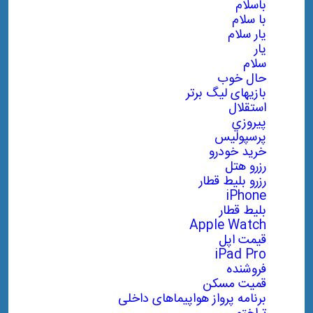
باسلام
با سلام
یار سلام
یار
سلام
حال خوب
بازیهای لیگ برتر
استقلال
پيروزي
پرسپولیس
خريد خودرو
رزرو هتل
رزرو بليط قطار
iPhone
بليط قطار
Apple Watch
قیمت اپل
iPad Pro
فروشنده
قمیت مسکن
برنامه پرواز هواپیماهای داخلی