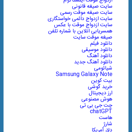
ازدواج موقت اینستاگرام
سایت صیغه قانونی
سایت صیغه موقت رسمی
سایت ازدواج دائمی خواستگاری
سایت ازدواج موقت با عکس
همسریابی انلاین با شماره تلفن
صیغه موقت سایت
دانلود فیلم
دانلود موسیقی
دانلود آهنگ
دانلود آهنگ جدید
شیائومی
Samsung Galaxy Note
بیت کوین
خرید گوشی
ارز دیجیتال
هوش مصنوعی
چت جی بی تی
chatGPT
هاست
شارژ
دلار آمریکا